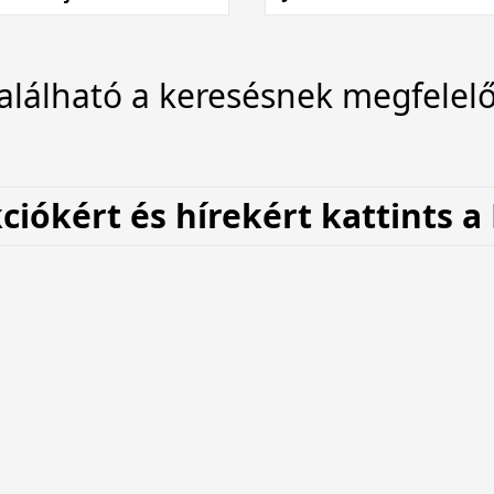
lálható a keresésnek megfelelő
kciókért és hírekért
kattints a